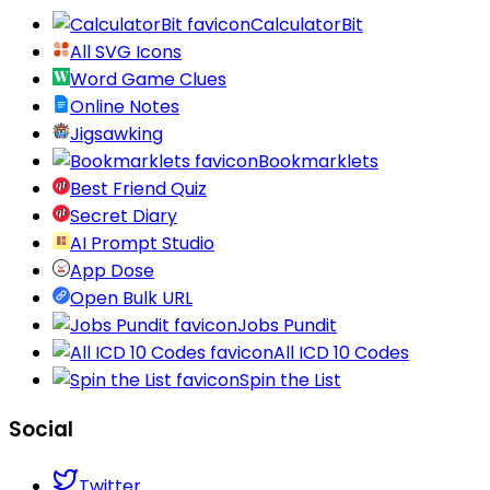
CalculatorBit
All SVG Icons
Word Game Clues
Online Notes
Jigsawking
Bookmarklets
Best Friend Quiz
Secret Diary
AI Prompt Studio
App Dose
Open Bulk URL
Jobs Pundit
All ICD 10 Codes
Spin the List
Social
Twitter