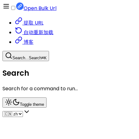
Open Bulk Url
提取 URL
自动重新加载
博客
Search...
Search
⌘
K
Search
Search for a command to run...
Toggle theme