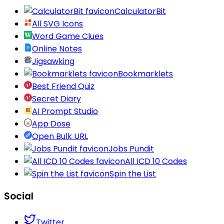
CalculatorBit
All SVG Icons
Word Game Clues
Online Notes
Jigsawking
Bookmarklets
Best Friend Quiz
Secret Diary
AI Prompt Studio
App Dose
Open Bulk URL
Jobs Pundit
All ICD 10 Codes
Spin the List
Social
Twitter