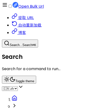
Open Bulk Url
提取 URL
自动重新加载
博客
Search...
Search
⌘
K
Search
Search for a command to run...
Toggle theme