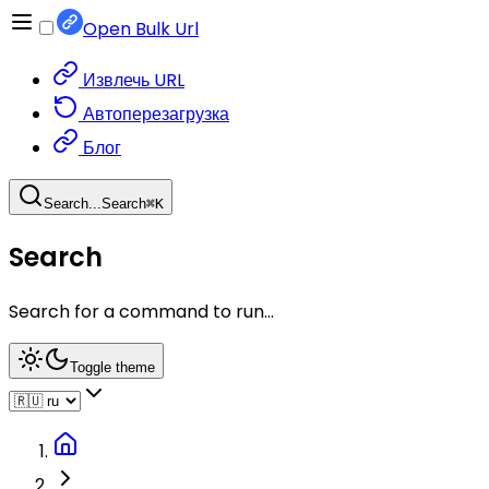
Open Bulk Url
Извлечь URL
Автоперезагрузка
Блог
Search...
Search
⌘
K
Search
Search for a command to run...
Toggle theme