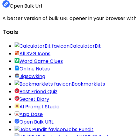
Open Bulk Url
A better version of bulk URL opener in your browser with
Tools
CalculatorBit
All SVG Icons
Word Game Clues
Online Notes
Jigsawking
Bookmarklets
Best Friend Quiz
Secret Diary
AI Prompt Studio
App Dose
Open Bulk URL
Jobs Pundit