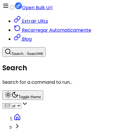
Open Bulk Url
Extrair URLs
Recarregar Automaticamente
Blog
Search...
Search
⌘
K
Search
Search for a command to run...
Toggle theme