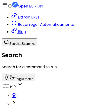
Open Bulk Url
Extrair URLs
Recarregar Automaticamente
Blog
Search...
Search
⌘
K
Search
Search for a command to run...
Toggle theme