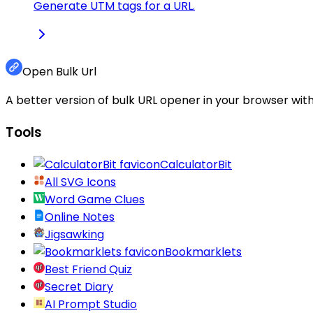
Generate UTM tags for a URL.
Open Bulk Url
A better version of bulk URL opener in your browser with
Tools
CalculatorBit
All SVG Icons
Word Game Clues
Online Notes
Jigsawking
Bookmarklets
Best Friend Quiz
Secret Diary
AI Prompt Studio