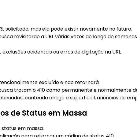
 solicitada, mas ela pode existir novamente no futuro.
sca revisitarão a URL várias vezes ao longo de semanas
xclusões acidentais ou erros de digitação na URL.
ntencionalmente excluído e não retornará.
busca tratam o 410 como permanente e normalmente de
uados, conteúdo antigo e superficial, anúncios de emp
os de Status em Massa
e status em massa.
plicação para retornar um código de status 410.