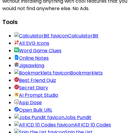
without installing anything with cool features that you
would not find anywhere else. No Ads.
Tools
CalculatorBit
All SVG Icons
Word Game Clues
Online Notes
Jigsawking
Bookmarklets
Best Friend Quiz
Secret Diary
AI Prompt Studio
App Dose
Open Bulk URL
Jobs Pundit
All ICD 10 Codes
Spin the List