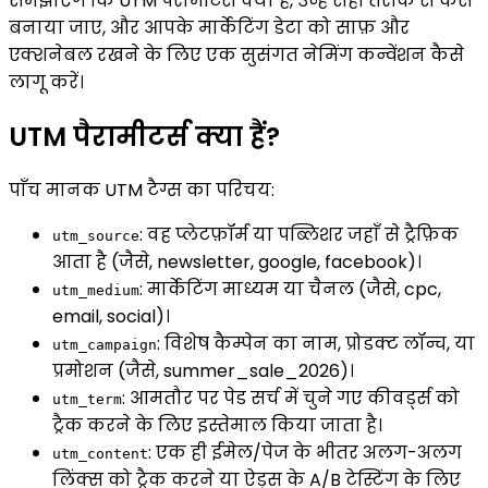
समझाएंगे कि UTM पैरामीटर्स क्या हैं, उन्हें सही तरीके से कैसे
बनाया जाए, और आपके मार्केटिंग डेटा को साफ़ और
एक्शनेबल रखने के लिए एक सुसंगत नेमिंग कन्वेंशन कैसे
लागू करें।
UTM पैरामीटर्स क्या हैं?
पाँच मानक UTM टैग्स का परिचय:
: वह प्लेटफ़ॉर्म या पब्लिशर जहाँ से ट्रैफ़िक
utm_source
आता है (जैसे, newsletter, google, facebook)।
: मार्केटिंग माध्यम या चैनल (जैसे, cpc,
utm_medium
email, social)।
: विशेष कैम्पेन का नाम, प्रोडक्ट लॉन्च, या
utm_campaign
प्रमोशन (जैसे, summer_sale_2026)।
: आमतौर पर पेड सर्च में चुने गए कीवर्ड्स को
utm_term
ट्रैक करने के लिए इस्तेमाल किया जाता है।
: एक ही ईमेल/पेज के भीतर अलग-अलग
utm_content
लिंक्स को ट्रैक करने या ऐड्स के A/B टेस्टिंग के लिए