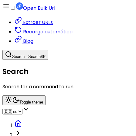
Open Bulk Url
Extraer URLs
Recarga automática
Blog
Search...
Search
⌘
K
Search
Search for a command to run...
Toggle theme