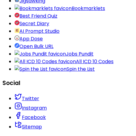
Jigsawking
Bookmarklets
Best Friend Quiz
Secret Diary
AI Prompt Studio
App Dose
Open Bulk URL
Jobs Pundit
All ICD 10 Codes
Spin the List
Social
Twitter
Instagram
Facebook
Sitemap