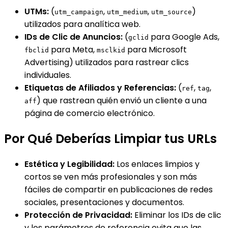
UTMs:
(
,
,
)
utm_campaign
utm_medium
utm_source
utilizados para analítica web.
IDs de Clic de Anuncios:
(
para Google Ads,
gclid
para Meta,
para Microsoft
fbclid
msclkid
Advertising) utilizados para rastrear clics
individuales.
Etiquetas de Afiliados y Referencias:
(
,
,
ref
tag
) que rastrean quién envió un cliente a una
aff
página de comercio electrónico.
Por Qué Deberías Limpiar tus URLs
Estética y Legibilidad:
Los enlaces limpios y
cortos se ven más profesionales y son más
fáciles de compartir en publicaciones de redes
sociales, presentaciones y documentos.
Protección de Privacidad:
Eliminar los IDs de clic
y los parámetros de referencia evita que las