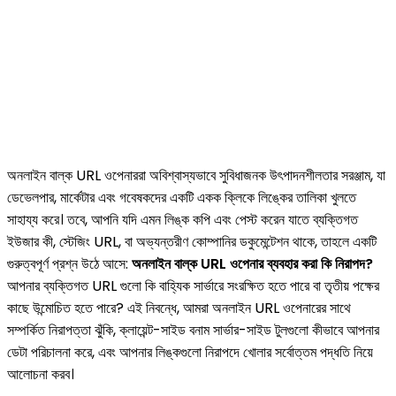
অনলাইন বাল্ক URL ওপেনাররা অবিশ্বাস্যভাবে সুবিধাজনক উৎপাদনশীলতার সরঞ্জাম, যা
ডেভেলপার, মার্কেটার এবং গবেষকদের একটি একক ক্লিকে লিঙ্কের তালিকা খুলতে
সাহায্য করে। তবে, আপনি যদি এমন লিঙ্ক কপি এবং পেস্ট করেন যাতে ব্যক্তিগত
ইউজার কী, স্টেজিং URL, বা অভ্যন্তরীণ কোম্পানির ডকুমেন্টেশন থাকে, তাহলে একটি
গুরুত্বপূর্ণ প্রশ্ন উঠে আসে:
অনলাইন বাল্ক URL ওপেনার ব্যবহার করা কি নিরাপদ?
আপনার ব্যক্তিগত URL গুলো কি বাহ্যিক সার্ভারে সংরক্ষিত হতে পারে বা তৃতীয় পক্ষের
কাছে উন্মোচিত হতে পারে? এই নিবন্ধে, আমরা অনলাইন URL ওপেনারের সাথে
সম্পর্কিত নিরাপত্তা ঝুঁকি, ক্লায়েন্ট-সাইড বনাম সার্ভার-সাইড টুলগুলো কীভাবে আপনার
ডেটা পরিচালনা করে, এবং আপনার লিঙ্কগুলো নিরাপদে খোলার সর্বোত্তম পদ্ধতি নিয়ে
আলোচনা করব।