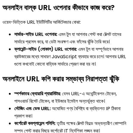
অনলাইন বাল্ক URL ওপেনার কীভাবে কাজ করে?
ওয়েব-ভিত্তিক URL ইউটিলিটির আর্কিটেকচার বোঝা:
সার্ভার-সাইড URL ওপেনার:
এমন টুল যা আপনার পেস্ট করা টেক্সট তাদের
সার্ভারে প্রসেস করে, যা ডেটা সংরক্ষণ এবং ফাঁসের ঝুঁকি তৈরি করে।
ক্লায়েন্ট-সাইড (লোকাল) URL ওপেনার:
এমন টুল যা সম্পূর্ণভাবে আপনার
ব্রাউজারের মধ্যে সাধারণ JavaScript ব্যবহার করে চলে। আপনার URL
গুলো কখনোই কোনো বাহ্যিক সার্ভারে প্রেরণ করা হয় না।
অনলাইনে URL কপি করার সম্ভাব্য নিরাপত্তা ঝুঁকি
স্পর্শকাতর ক্যোয়ারি প্যারামিটার:
যেসব URL-এ অথেন্টিকেশন টোকেন,
পাসওয়ার্ড রিসেট টোকেন, বা ইউজার ইমেইল অন্তর্ভুক্ত থাকে।
স্টেজিং এবং ডেভ URL:
অঘোষিত পণ্য বৈশিষ্ট্য বা ব্যক্তিগত IP ঠিকানা
প্রকাশ করা।
কর্পোরেট কমপ্লায়েন্স পলিসি:
তৃতীয় পক্ষের টেক্সট ফিল্ডে অভ্যন্তরীণ কোম্পানি
সম্পদ পেস্ট করার বিষয়ে কর্পোরেট IT নির্দেশিকা লঙ্ঘন করা।