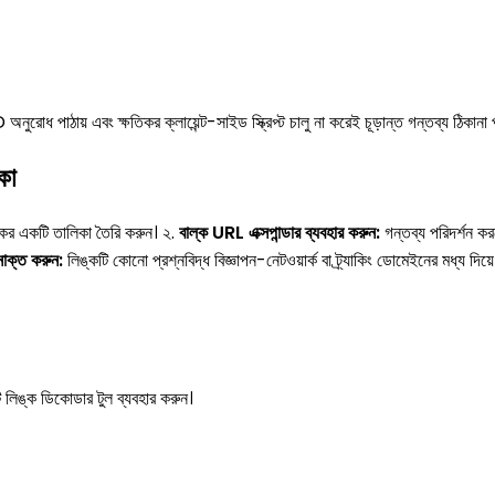
পাঠায় এবং ক্ষতিকর ক্লায়েন্ট-সাইড স্ক্রিপ্ট চালু না করেই চূড়ান্ত গন্তব্য ঠিকানা পুন
কা
কের একটি তালিকা তৈরি করুন। ২.
বাল্ক URL এক্সপান্ডার ব্যবহার করুন:
গন্তব্য পরিদর্শন কর
সনাক্ত করুন:
লিঙ্কটি কোনো প্রশ্নবিদ্ধ বিজ্ঞাপন-নেটওয়ার্ক বা ট্র্যাকিং ডোমেইনের মধ্য দিয়ে
ি লিঙ্ক ডিকোডার টুল ব্যবহার করুন।