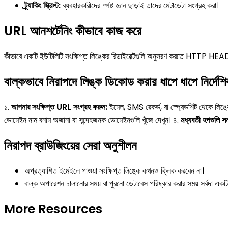
ট্র্যাকিং স্ক্রিপ্ট:
ব্যবহারকারীদের স্পষ্ট জ্ঞান ছাড়াই তাদের মেটাডেটা সংগ্রহ করা।
URL আনশর্টেনিং কীভাবে কাজ করে
কীভাবে একটি ইউটিলিটি সংক্ষিপ্ত লিঙ্কের রিডাইরেক্টগুলি অনুসরণ করতে HTTP HEAD অনুরোধ 
বাল্কভাবে নিরাপদে লিঙ্ক ডিকোড করার ধাপে ধাপে নির্দেশি
১.
আপনার সংক্ষিপ্ত URL সংগ্রহ করুন:
ইমেল, SMS রেকর্ড, বা স্প্রেডশিট থেকে লিঙ্
ডোমেইন নাম বনাম অজানা বা সন্দেহজনক ডোমেইনগুলি খুঁজে দেখুন। ৪.
মধ্যবর্তী হপগুলি 
নিরাপদ ব্রাউজিংয়ের সেরা অনুশীলন
অপ্রত্যাশিত ইমেইলে পাওয়া সংক্ষিপ্ত লিঙ্কে কখনও ক্লিক করবেন না।
বাল্ক অপারেশন চালানোর সময় বা পুরনো ডেটাবেস পরিষ্কার করার সময় সর্বদা একট
More Resources