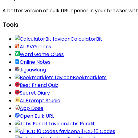
A better version of bulk URL opener in your browser with
Tools
CalculatorBit
All SVG Icons
Word Game Clues
Online Notes
Jigsawking
Bookmarklets
Best Friend Quiz
Secret Diary
AI Prompt Studio
App Dose
Open Bulk URL
Jobs Pundit
All ICD 10 Codes