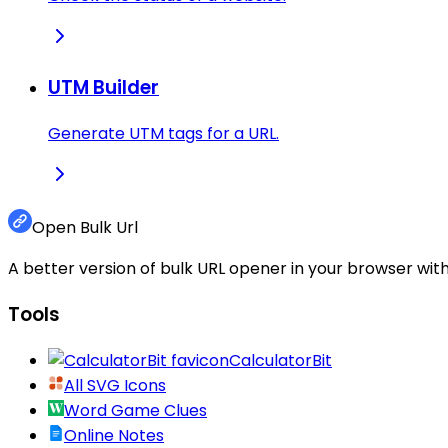
UTM Builder
Generate UTM tags for a URL.
Open Bulk Url
A better version of bulk URL opener in your browser with
Tools
CalculatorBit
All SVG Icons
Word Game Clues
Online Notes