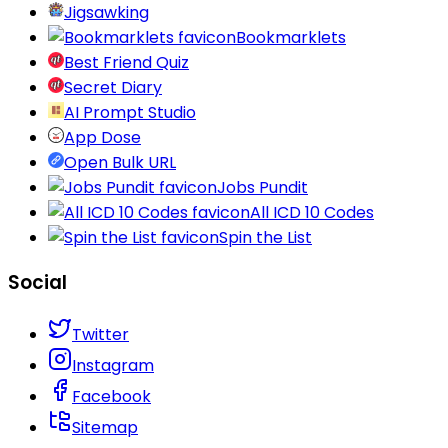
Jigsawking
Bookmarklets
Best Friend Quiz
Secret Diary
AI Prompt Studio
App Dose
Open Bulk URL
Jobs Pundit
All ICD 10 Codes
Spin the List
Social
Twitter
Instagram
Facebook
Sitemap