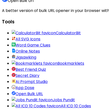
Open Bulk Url
A better version of bulk URL opener in your browser with
Tools
CalculatorBit
All SVG Icons
Word Game Clues
Online Notes
Jigsawking
Bookmarklets
Best Friend Quiz
Secret Diary
AI Prompt Studio
App Dose
Open Bulk URL
Jobs Pundit
All ICD 10 Codes