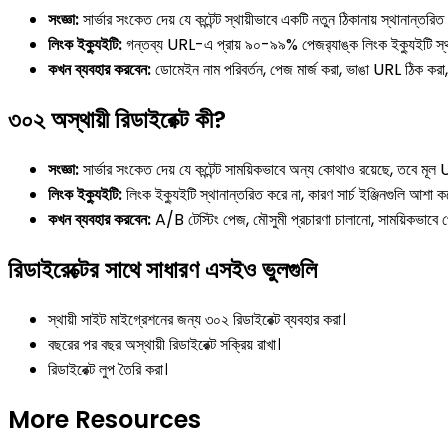
সংজ্ঞা:
সার্ভার সংকেত দেয় যে কন্টেন্ট স্থায়ীভাবে একটি নতুন ঠিকানায় স্থানান্তরিত
লিংক ইক্যুইটি:
গন্তব্য URL-এ প্রায় ৯০-৯৯% পেজর‍্যাঙ্ক লিংক ইক্যুইটি স্থ
কখন ব্যবহার করবেন:
ডোমেইন নাম পরিবর্তন, পেজ মার্জ করা, ভাঙা URL ঠিক 
৩০২ অস্থায়ী রিডাইরেক্ট কী?
সংজ্ঞা:
সার্ভার সংকেত দেয় যে কন্টেন্ট সাময়িকভাবে অন্য কোথাও রয়েছে, তবে ম
লিংক ইক্যুইটি:
লিংক ইক্যুইটি স্থানান্তরিত করে না, কারণ সার্চ ইঞ্জিনগুলি আশা
কখন ব্যবহার করবেন:
A/B টেস্টিং পেজ, মৌসুমী প্রচারণা চালানো, সাময়িকভাবে 
রিডাইরেক্টের সাথে সাধারণ এসইও ভুলগুলি
স্থায়ী সাইট মাইগ্রেশনের জন্য ৩০২ রিডাইরেক্ট ব্যবহার করা।
বছরের পর বছর অস্থায়ী রিডাইরেক্ট সক্রিয় রাখা।
রিডাইরেক্ট লুপ তৈরি করা।
More Resources