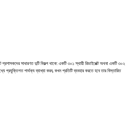
াইট প্রশাসকদের সাধারণত দুটি বিকল্প থাকে: একটি ৩০১ স্থায়ী রিডাইরেক্ট অথবা একটি ৩০২
ধ্যে প্রযুক্তিগত পার্থক্য ব্যাখ্যা করব, কখন প্রতিটি ব্যবহার করতে হবে তার বিস্তারিত