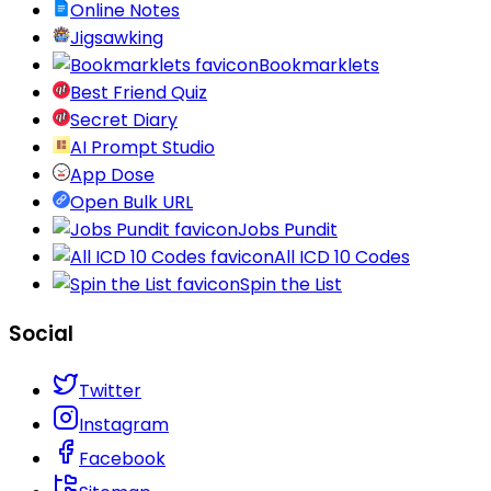
Online Notes
Jigsawking
Bookmarklets
Best Friend Quiz
Secret Diary
AI Prompt Studio
App Dose
Open Bulk URL
Jobs Pundit
All ICD 10 Codes
Spin the List
Social
Twitter
Instagram
Facebook